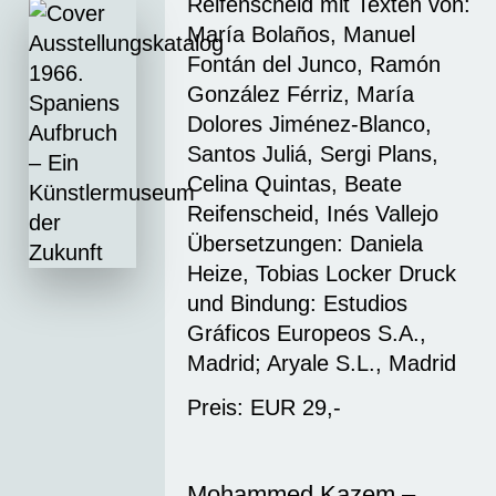
Reifenscheid mit Texten von:
María Bolaños, Manuel
Fontán del Junco, Ramón
González Férriz, María
Dolores Jiménez-Blanco,
Santos Juliá, Sergi Plans,
Celina Quintas, Beate
Reifenscheid, Inés Vallejo
Übersetzungen: Daniela
Heize, Tobias Locker Druck
und Bindung: Estudios
Gráficos Europeos S.A.,
Madrid; Aryale S.L., Madrid
Preis: EUR 29,-
Mohammed Kazem –