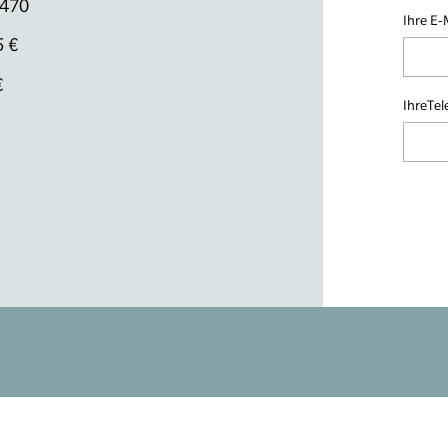
6470
Ihre E-
5 €
€
IhreTe