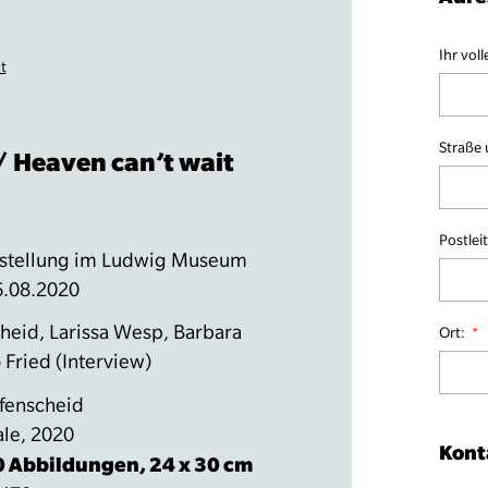
Ihr vol
t
Straße
/ Heaven can’t wait
Postlei
sstellung im Ludwig Museum
6.08.2020
cheid, Larissa Wesp, Barbara
Ort:
Fried (Interview)
fenscheid
ale, 2020
Kont
0 Abbildungen, 24 x 30 cm