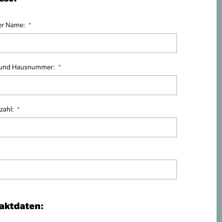
ler Name:
 und Hausnummer:
tzahl:
aktdaten: