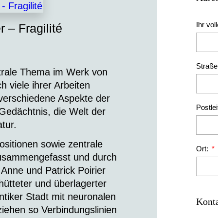
Ihr vo
r – Fragilité
Straß
entrale Thema im Werk von
h viele ihrer Arbeiten
 verschiedene Aspekte der
Postlei
e Gedächtnis, die Welt der
tur.
ositionen sowie zentrale
Ort:
zusammengefasst und durch
 Anne und Patrick Poirier
ütteter und überlagerter
ntiker Stadt mit neuronalen
Konta
iehen so Verbindungslinien