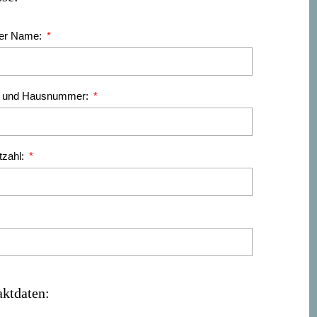
ller Name:
e und Hausnummer:
tzahl:
ktdaten: