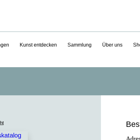
ngen
Kunst entdecken
Sammlung
Über uns
Sh
Bes
ht
Adres