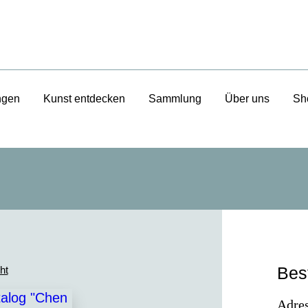
ngen
Kunst entdecken
Sammlung
Über uns
Sh
Bes
ht
Adres