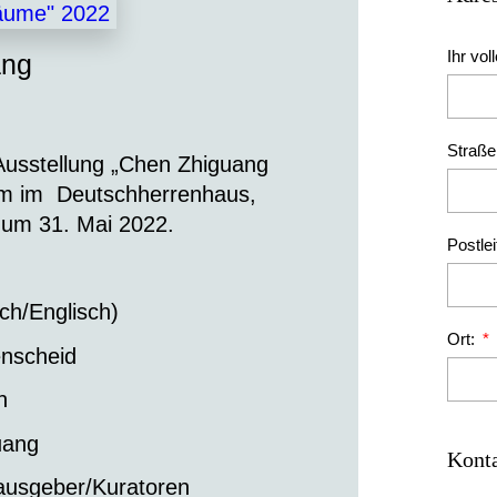
Ihr vo
ang
Straß
 Ausstellung „Chen Zhiguang
m im Deutschherrenhaus,
zum 31. Mai 2022.
Postlei
ch/Englisch)
Ort:
enscheid
n
uang
Konta
ausgeber/Kuratoren