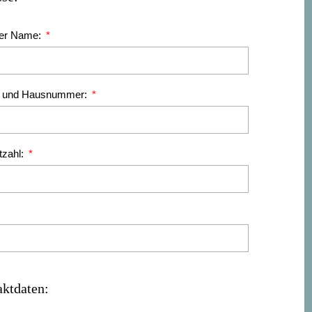
ller Name:
e und Hausnummer:
tzahl:
ktdaten: