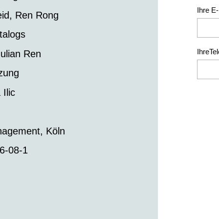
Ihre E
eid, Ren Rong
talogs
IhreTe
Julian Ren
zung
Ilic
nagement, Köln
6-08-1