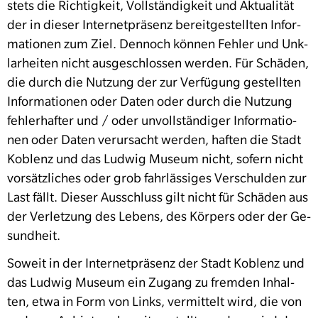
stets die Richtigkeit, Voll­ständigkeit und Ak­tu­al­ität
der in dies­er In­ter­net­präsenz bere­it­gestell­ten In­for­
ma­tio­nen zum Ziel. Den­noch kön­nen Feh­ler und Un­k­
larheit­en nicht aus­geschlossen wer­den. Für Schä­den,
die durch die Nutzung der zur Ver­fü­gung gestell­ten
In­for­ma­tio­nen oder Dat­en oder durch die Nutzung
feh­ler­hafter und / oder un­voll­ständi­ger In­for­ma­tio­
nen oder Dat­en verur­sacht wer­den, haften die Stadt
Koblenz und das Ludwig Museum nicht, sofern nicht
vorsät­zlich­es oder grob fahr­läs­siges Ver­schul­den zur
Last fällt. Dies­er Aussch­luss gilt nicht für Schä­den aus
der Ver­let­zung des Lebens, des Kör­pers oder der Ge­
sund­heit.
Soweit in der In­ter­net­präsenz der Stadt Koblenz und
das Ludwig Museum ein Zu­gang zu frem­den In­hal­
ten, et­wa in Form von Links, ver­mit­telt wird, die von