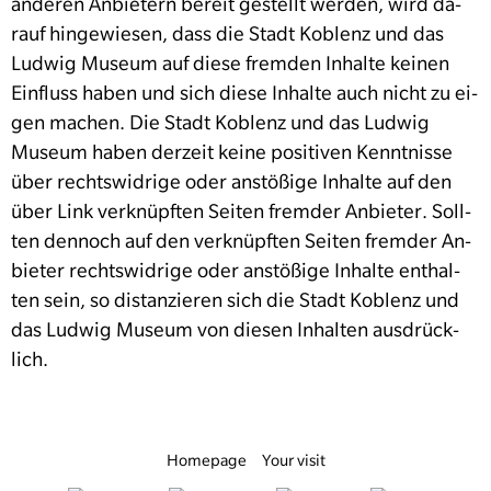
an­deren An­bi­etern bere­it gestellt wer­den, wird da­
rauf hingewie­sen, dass die Stadt Koblenz und das
Ludwig Museum auf diese frem­den In­halte kei­nen
Ein­fluss haben und sich diese In­halte auch nicht zu ei­
gen machen. Die Stadt Koblenz und das Ludwig
Museum haben derzeit keine pos­i­tiv­en Ken­nt­nisse
über rechtswi­drige oder an­stößige In­halte auf den
über Link verknüpften Seit­en fremder An­bi­eter. Soll­
ten den­noch auf den verknüpften Seit­en fremder An­
bi­eter rechtswi­drige oder an­stößige In­halte en­thal­
ten sein, so dis­tanzieren sich die Stadt Koblenz und
das Ludwig Museum von die­sen In­hal­ten aus­drück­
lich.
Homepage
Your visit