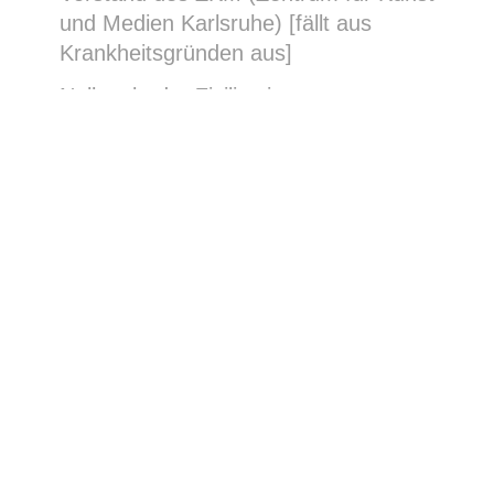
und Medien Karlsruhe) [fällt aus
Krankheitsgründen aus]
Nullpunkt der Zivilisation
Dritter Tag: 02. Dezember 2022,
Universität Koblenz-Landau, D-
Gebäude, Raum D 239
10.15 – 11.00 Uhr: Dr. Annemone
Christians-Bernsee, Stellvertretende
Direktorin El-De-Haus Köln/ NS-
Dokumentationszentrum der Stadt
Köln
Im Land der Täter. Jüdisches Leben
in der jungen Bundesrepublik