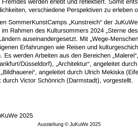
Fremdes werden erlebt und reflektiert. Somit ent
glichkeiten, verschiedene Perspektiven zu erleben
ten SommerKunstCamps „Kunstreich“ der JuKuWe 
 im Rahmen des Kultursommers 2024 „Sterne des
Ländern auseinandergesetzt. Mit „Wege-Menschen
eigenen Erfahrungen wie Reisen und kulturgeschicht
. Es werden Arbeiten aus den Bereichen „Malerei“,
rankfurt/Düsseldorf), „Architektur“, angeleitet dur
„Bildhauerei“, angeleitet durch Ulrich Mekiska (Eife
t durch Victor Schönrich (Darmstadt), vorgestellt.
Ausstellung © JuKuWe 2025