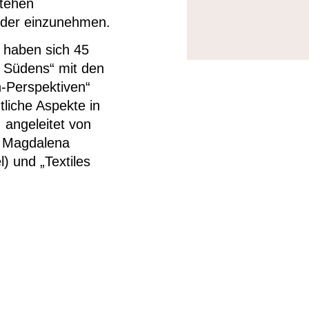
stehen
 oder einzunehmen.
haben sich 45
 Südens“ mit den
-Perspektiven“
liche Aspekte in
 angeleitet von
ch Magdalena
l) und „Textiles