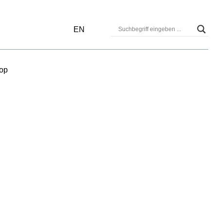
EN
op