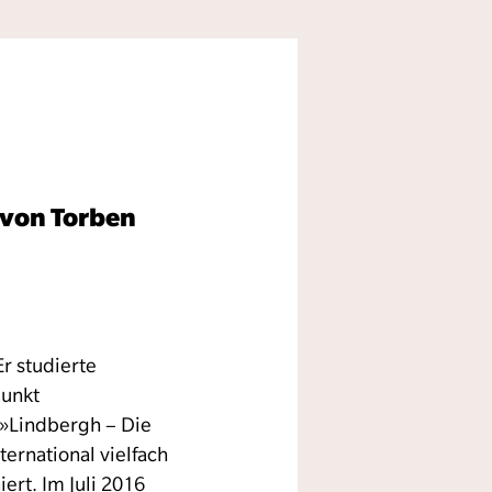
 von Torben
r studierte
punkt
 »Lindbergh – Die
ernational vielfach
ert. Im Juli 2016