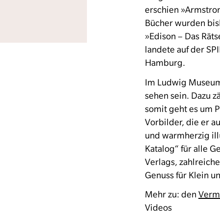
erschien »Armstro
Bücher wurden bish
»Edison – Das Räts
landete auf der SPI
Hamburg.
Im Ludwig Museum 
sehen sein. Dazu zä
somit geht es um P
Vorbilder, die er 
und warmherzig ill
Katalog“ für alle 
Verlags, zahlreich
Genuss für Klein u
Mehr zu: den
Verm
Videos