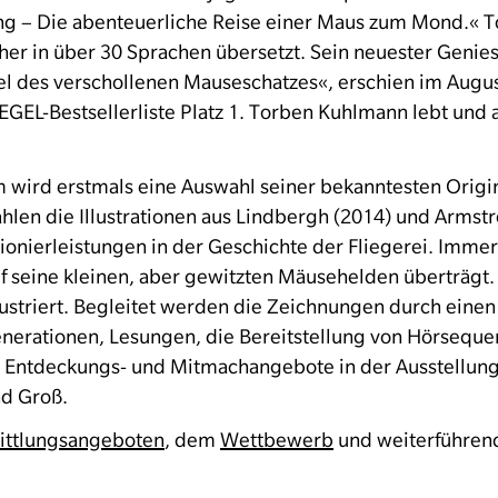
ng – Die abenteuerliche Reise einer Maus zum Mond.« 
er in über 30 Sprachen übersetzt. Sein neuester Genies
el des verschollenen Mauseschatzes«, erschien im Augu
EGEL-Bestsellerliste Platz 1. Torben Kuhlmann lebt und a
wird erstmals eine Auswahl seiner bekanntesten Origi
hlen die Illustrationen aus
Lindbergh
(2014) und
Armst
ionierleistungen in der Geschichte der Fliegerei. Immer
auf seine kleinen, aber gewitzten Mäusehelden überträgt.
ustriert. Begleitet werden die Zeichnungen durch eine
Generationen, Lesungen, die Bereitstellung von Hörsequ
e Entdeckungs- und Mitmachangebote in der Ausstellung.
nd Groß.
ittlungsangeboten
, dem
Wettbewerb
und weiterführen