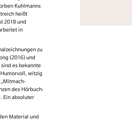
Torben Kuhlmanns
treich heißt
st 2018 und
rbeitet in
nalzeichnungen zu
rong
(2016) und
 sind es bekannte
 Humorvoll, witzig
n „Mitmach-
enzen des Hörbuch-
 Ein absoluter
den Material und