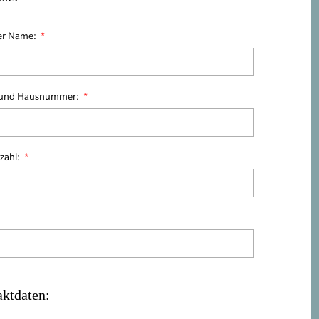
ler Name:
 und Hausnummer:
tzahl:
ktdaten: