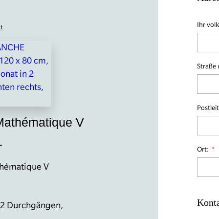
Ihr vol
t
Straße
Postlei
Mathématique V
-
Ort:
thématique V
Konta
n 2 Durchgängen,