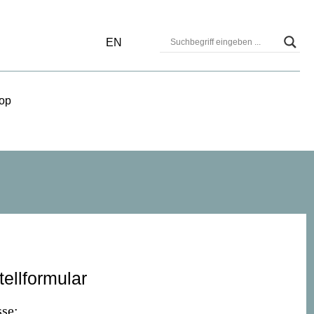
EN
op
tellformular
se: