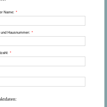
ller Name:
e und Hausnummer:
tzahl:
ktdaten: