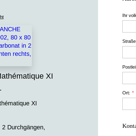
Ihr vo
ht
Straß
Postlei
Mathématique XI
-
Ort:
thématique XI
Konta
n 2 Durchgängen,