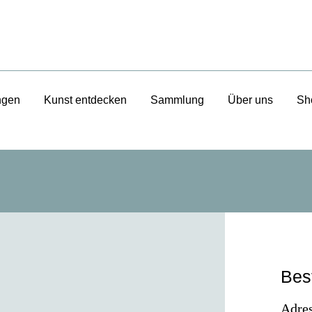
ngen
Kunst entdecken
Sammlung
Über uns
Sh
Bes
Adres