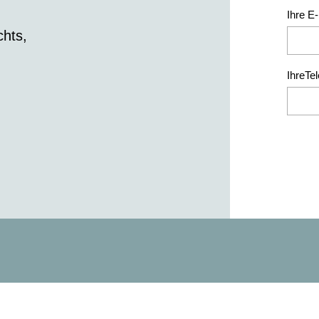
Ihre E
chts,
IhreTe