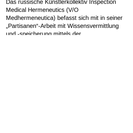
Das russische Künstlerkollektiv
Inspection
Medical Hermeneutics (V/O
Medhermeneutica)
befasst sich mit in seiner
„Partisanen“-Arbeit mit Wissensvermittlung
und -speicherung mittels der
unterschiedlichsten, in verschiedenen
Sprachen abgefassten Bücher, von denen
immer nur eine Doppelseite einsehbar ist. Die
Bücher auf Sand, gleichsam in einem
Sandkasten angeordnet, konterkarieren die
traditionelle Bibliothek, reduzieren Wissen zu
etwas Beliebigem und Eindimensionalem.
Jochen Gerz
hingegen trägt in seinen
Fotocollagen die Abgrenzung der
innerdeutschen Grenzen zu Zeiten der DDR
in zurückgenommener Schlichtheit vor. Der