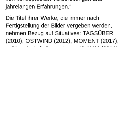
jahrelangen Erfahrungen.“
Die Titel ihrer Werke, die immer nach
Fertigstellung der Bilder vergeben werden,
nehmen Bezug auf Situatives: TAGSÜBER
(2010), OSTWIND (2012), MOMENT (2017),
auf Landschaftsformationen: KLAMM (2014),
RAUMEBENEN (2011), ARCHIPEL (2012),
HANG (2015), SANDBANK (2017),
RIVERBANKS (2022), auf Farben:
INDISCHROSA (2009), KONGOGRÜN
(2009), DOKKAGELB (2015), ASHIYABLAU
(2019) und CAPRIBLAU (2004).
Man fühlt sich nicht nur an Action Painting
von Jackson Pollock (1912-1956) erinnert,
sondern auch an die Farbfeldmalerei von