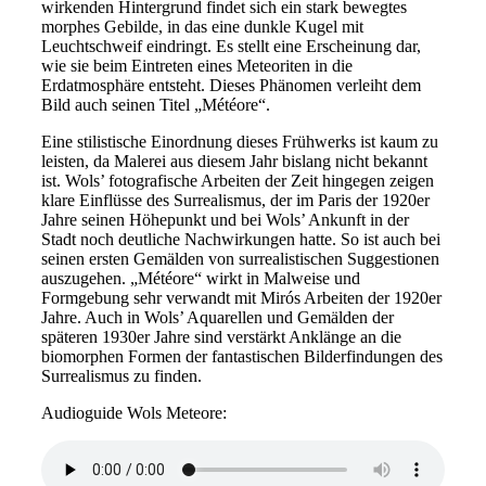
wirkenden Hintergrund findet sich ein stark bewegtes
morphes Gebilde, in das eine dunkle Kugel mit
Leuchtschweif eindringt. Es stellt eine Erscheinung dar,
wie sie beim Eintreten eines Meteoriten in die
Erdatmosphäre entsteht. Dieses Phänomen verleiht dem
Bild auch seinen Titel „Météore“.
Eine stilistische Einordnung dieses Frühwerks ist kaum zu
leisten, da Malerei aus diesem Jahr bislang nicht bekannt
ist. Wols’ fotografische Arbeiten der Zeit hingegen zeigen
klare Einflüsse des Surrealismus, der im Paris der 1920er
Jahre seinen Höhepunkt und bei Wols’ Ankunft in der
Stadt noch deutliche Nachwirkungen hatte. So ist auch bei
seinen ersten Gemälden von surrealistischen Suggestionen
auszugehen. „Météore“ wirkt in Malweise und
Formgebung sehr verwandt mit Mirós Arbeiten der 1920er
Jahre. Auch in Wols’ Aquarellen und Gemälden der
späteren 1930er Jahre sind verstärkt Anklänge an die
biomorphen Formen der fantastischen Bilderfindungen des
Surrealismus zu finden.
Audioguide Wols Meteore: