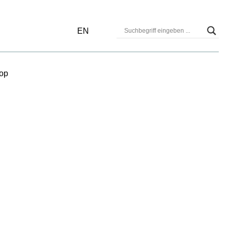
EN
op