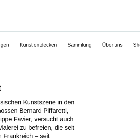
ngen
Kunst entdecken
Sammlung
Über uns
Sh
t
ösischen Kunstszene in den
ossen Bernard Piffaretti,
ippe Favier, versucht auch
alerei zu befreien, die seit
 Frankreich – seit