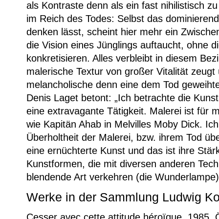
als Kontraste denn als ein fast nihilistisch 
im Reich des Todes: Selbst das dominieren
denken lässt, scheint hier mehr ein Zwische
die Vision eines Jünglings auftaucht, ohne d
konkretisieren. Alles verbleibt in diesem Be
malerische Textur von großer Vitalität zeug
melancholische denn eine dem Tod geweihte
Denis Laget betont: „Ich betrachte die Kunst
eine extravagante Tätigkeit. Malerei ist für mi
wie Kapitän Ahab in Melvilles Moby Dick. Ich
Überholtheit der Malerei, bzw. ihrem Tod über
eine ernüchterte Kunst und das ist ihre Stä
Kunstformen, die mit diversen anderen Tech
blendende Art verkehren (die Wunderlampe).“
Werke in der Sammlung Ludwig Ko
Cesser avec cette attitude héroïque, 1985, Ö