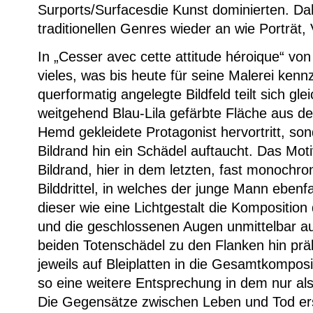
Surports/Surfacesdie Kunst dominierten. Da
traditionellen Genres wieder an wie Porträt, 
In „Cesser avec cette attitude héroique“ von
vieles, was bis heute für seine Malerei kenn
querformatig angelegte Bildfeld teilt sich gle
weitgehend Blau-Lila gefärbte Fläche aus der
Hemd gekleidete Protagonist hervortritt, so
Bildrand hin ein Schädel auftaucht. Das Mot
Bildrand, hier in dem letzten, fast monochr
Bilddrittel, in welches der junge Mann ebenf
dieser wie eine Lichtgestalt die Komposition 
und die geschlossenen Augen unmittelbar au
beiden Totenschädel zu den Flanken hin präl
jeweils auf Bleiplatten in die Gesamtkompositi
so eine weitere Entsprechung in dem nur als
Die Gegensätze zwischen Leben und Tod ers