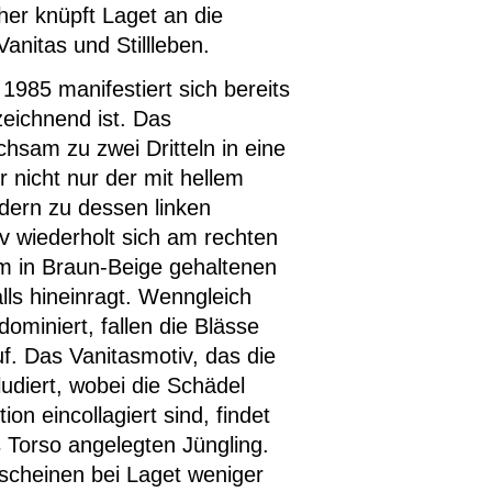
her knüpft Laget an die
Vanitas und Stillleben.
 1985 manifestiert sich bereits
zeichnend ist. Das
ichsam zu zwei Dritteln in eine
 nicht nur der mit hellem
ndern zu dessen linken
iv wiederholt sich am rechten
om in Braun-Beige gehaltenen
alls hineinragt. Wenngleich
dominiert, fallen die Blässe
f. Das Vanitasmotiv, das die
udiert, wobei die Schädel
on eincollagiert sind, findet
 Torso angelegten Jüngling.
cheinen bei Laget weniger