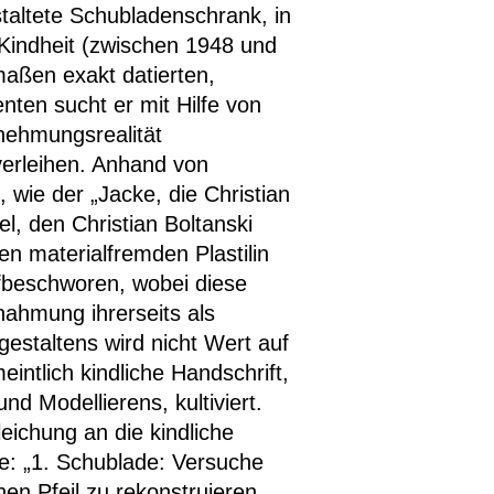
taltete Schubladenschrank, in
 Kindheit (zwischen 1948 und
maßen exakt datierten,
nten sucht er mit Hilfe von
nehmungsrealität
verleihen. Anhand von
wie der „Jacke, die Christian
l, den Christian Boltanski
n materialfremden Plastilin
aufbeschworen, wobei diese
hahmung ihrerseits als
gestaltens wird nicht Wert auf
intlich kindliche Handschrift,
d Modellierens, kultiviert.
eichung an die kindliche
: „1. Schublade: Versuche
en Pfeil zu rekonstruieren,