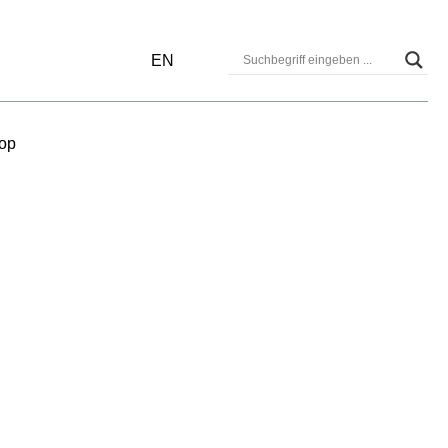
EN
op