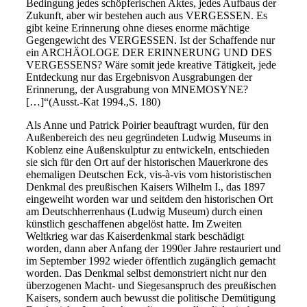
Bedingung jedes schöpferischen Aktes, jedes Aufbaus der
Zukunft, aber wir bestehen auch aus VERGESSEN. Es
gibt keine Erinnerung ohne dieses enorme mächtige
Gegengewicht des VERGESSEN. Ist der Schaffende nur
ein ARCHÄOLOGE DER ERINNERUNG UND DES
VERGESSENS? Wäre somit jede kreative Tätigkeit, jede
Entdeckung nur das Ergebnisvon Ausgrabungen der
Erinnerung, der Ausgrabung von MNEMOSYNE?
[…]“(Ausst.-Kat 1994.,S. 180)
Als Anne und Patrick Poirier beauftragt wurden, für den
Außenbereich des neu gegründeten Ludwig Museums in
Koblenz eine Außenskulptur zu entwickeln, entschieden
sie sich für den Ort auf der historischen Mauerkrone des
ehemaligen Deutschen Eck, vis-à-vis vom historistischen
Denkmal des preußischen Kaisers Wilhelm I., das 1897
eingeweiht worden war und seitdem den historischen Ort
am Deutschherrenhaus (Ludwig Museum) durch einen
künstlich geschaffenen abgelöst hatte. Im Zweiten
Weltkrieg war das Kaiserdenkmal stark beschädigt
worden, dann aber Anfang der 1990er Jahre restauriert und
im September 1992 wieder öffentlich zugänglich gemacht
worden. Das Denkmal selbst demonstriert nicht nur den
überzogenen Macht- und Siegesanspruch des preußischen
Kaisers, sondern auch bewusst die politische Demütigung