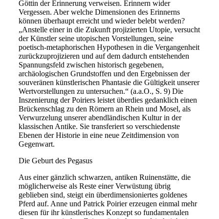
Göttin der Erinnerung verweisen. Erinnern wider
Vergessen. Aber welche Dimensionen des Erinnerns
können überhaupt erreicht und wieder belebt werden?
„Anstelle einer in die Zukunft projizierten Utopie, versucht
der Künstler seine utopischen Vorstellungen, seine
poetisch-metaphorischen Hypothesen in die Vergangenheit
zurückzuprojizieren und auf dem dadurch entstehenden
Spannungsfeld zwischen historisch gegebenen,
archäologischen Grundstoffen und den Ergebnissen der
souveränen künstlerischen Phantasie die Gültigkeit unserer
Wertvorstellungen zu untersuchen.“ (a.a.O., S. 9) Die
Inszenierung der Poiriers leistet überdies gedanklich einen
Brückenschlag zu den Römern an Rhein und Mosel, als
Verwurzelung unserer abendländischen Kultur in der
klassischen Antike. Sie transferiert so verschiedenste
Ebenen der Historie in eine neue Zeitdimension von
Gegenwart.
Die Geburt des Pegasus
Aus einer gänzlich schwarzen, antiken Ruinenstätte, die
möglicherweise als Reste einer Verwüstung übrig
geblieben sind, steigt ein überdimensioniertes goldenes
Pferd auf. Anne und Patrick Poirier erzeugen einmal mehr
diesen für ihr künstlerisches Konzept so fundamentalen