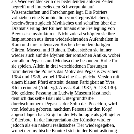
als Wiederentdeckerin der bedeutenden antiken Zeiten
begreift und ihrerseits den Schwerpunkt auf
Wissenschaften und Forschungen legt. Die Poiriers
vollziehen eine Kombination von Gegensätzlichem,
beschwören zugleich Mythisches und schaffen über die
Dramatisierung der Ruinen hinaus eine Freilegung von
Bewusstseinsstrukturen. Nicht zuletzt schöpfen sie ihre
Inspirationen aus ihren wiederkehrenden Aufenthalten in
Rom und ihrer intensiven Recherche in den dortigen
Gärten, Museen und Ruinen. Dabei stoßen sie immer
wieder auch auf die Mythen der römischen Antike, wobei
vor allem Pegasus und Medusa eine besondere Rolle für
sie spielen. Allein in drei verschiedenen Fassungen
formulieren die Poiriers das Motiv des Pegasus zwischen
1984 und 1986, wobei 1984 eine fast gleiche Version mit
einem blauen Pferd entsteht, dessen Farbigkeit an Yves
Klein erinnert (Abb. vgl. Ausst.-Kat. 1987, S. 128-130).
Die goldene Fassung im Ludwig Museum lässt noch
deutlich das selbe Blau als Untergrundfarbe
durchschimmern. Pegasus, der Sohn des Poseidon, wird
von Medusa geboren, nachdem Perseus ihr den Kopf
abgeschlagen hat. Er gilt in der Mythologie als geflügelter
Götterbote. In der Interpretation der Künstler wird er
jedoch als ein nahezu realistisches Tier wiedergegeben,
wobei der mythische Kontext sich in der Kontrastierung