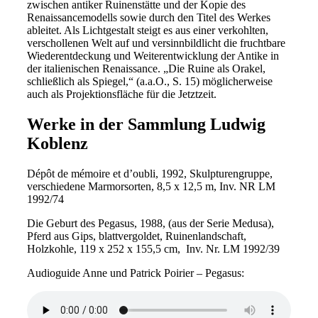
zwischen antiker Ruinenstätte und der Kopie des
Renaissancemodells sowie durch den Titel des Werkes
ableitet. Als Lichtgestalt steigt es aus einer verkohlten,
verschollenen Welt auf und versinnbildlicht die fruchtbare
Wiederentdeckung und Weiterentwicklung der Antike in
der italienischen Renaissance. „Die Ruine als Orakel,
schließlich als Spiegel,“ (a.a.O., S. 15) möglicherweise
auch als Projektionsfläche für die Jetztzeit.
Werke in der Sammlung Ludwig
Koblenz
Dépôt de mémoire et d’oubli, 1992, Skulpturengruppe,
verschiedene Marmorsorten, 8,5 x 12,5 m, Inv. NR LM
1992/74
Die Geburt des Pegasus, 1988, (aus der Serie Medusa),
Pferd aus Gips, blattvergoldet, Ruinenlandschaft,
Holzkohle, 119 x 252 x 155,5 cm, Inv. Nr. LM 1992/39
Audioguide Anne und Patrick Poirier – Pegasus: