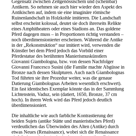
Gegensatz zwischen Zeitgenössischem und (scheinbar)
Antikem. So nehmen sie auch hier wieder den Aspekt des
Antikischen auf, indem sie eine imaginäre römische
Ruinenlandschaft in Holzkohle imitieren. Die Landschaft
selbst erscheint kolossal, deutet sie doch ihrerseits Relikte
eines Amphitheaters oder eines Stadions an. Das goldene
Pferd dagegen muss – in Proportionen richtig verstanden –
noch überdimensionierter erscheinen. Während die Antike
in der „Rekonstruktion“ nur imitiert wird, verwenden die
Künstler bei dem Pferd jedoch das Vorbild einer
Pferdestatue des berühmten Manierismuskünstlers
Giovanni Giambologna, bzw. von dessen Nachfolger
Giovanni Francesco Susini (die Familie machte Abgüsse in
Bronze nach dessen Skulpturen. Auch nach Giambolognas
Tod führten sie ihre Prozedur weiter, was die genaue
Datierung Giambolognas Arbeiten wesentlich erschwert).
Ein fast identisches Exemplar könnte das in der Sammlung
Lichtenstein, Vaduz, sein (datiert, 1650, Bronze, 37 cm
hoch). In ihrem Werk wird das Pferd jedoch deutlich
überdimensioniert.
Die inhaltliche wie auch farbliche Kontrastierung der
beiden Sujets (antike Stätte und manieristisches Pferd)
verdeutlichen das Überwinden des Alten (Antike) durch
etwas Neues (Renaissance), wobei sich die Renaissance