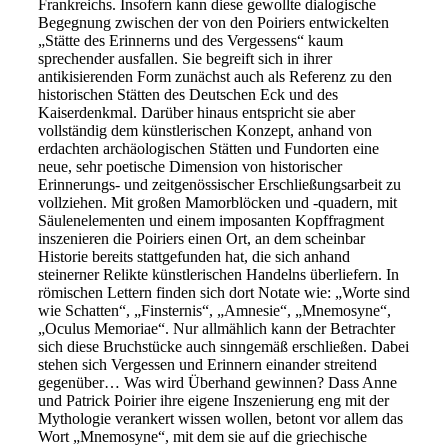
Frankreichs. Insofern kann diese gewollte dialogische
Begegnung zwischen der von den Poiriers entwickelten
„Stätte des Erinnerns und des Vergessens“ kaum
sprechender ausfallen. Sie begreift sich in ihrer
antikisierenden Form zunächst auch als Referenz zu den
historischen Stätten des Deutschen Eck und des
Kaiserdenkmal. Darüber hinaus entspricht sie aber
vollständig dem künstlerischen Konzept, anhand von
erdachten archäologischen Stätten und Fundorten eine
neue, sehr poetische Dimension von historischer
Erinnerungs- und zeitgenössischer Erschließungsarbeit zu
vollziehen. Mit großen Mamorblöcken und -quadern, mit
Säulenelementen und einem imposanten Kopffragment
inszenieren die Poiriers einen Ort, an dem scheinbar
Historie bereits stattgefunden hat, die sich anhand
steinerner Relikte künstlerischen Handelns überliefern. In
römischen Lettern finden sich dort Notate wie: „Worte sind
wie Schatten“, „Finsternis“, „Amnesie“, „Mnemosyne“,
„Oculus Memoriae“. Nur allmählich kann der Betrachter
sich diese Bruchstücke auch sinngemäß erschließen. Dabei
stehen sich Vergessen und Erinnern einander streitend
gegenüber… Was wird Überhand gewinnen? Dass Anne
und Patrick Poirier ihre eigene Inszenierung eng mit der
Mythologie verankert wissen wollen, betont vor allem das
Wort „Mnemosyne“, mit dem sie auf die griechische