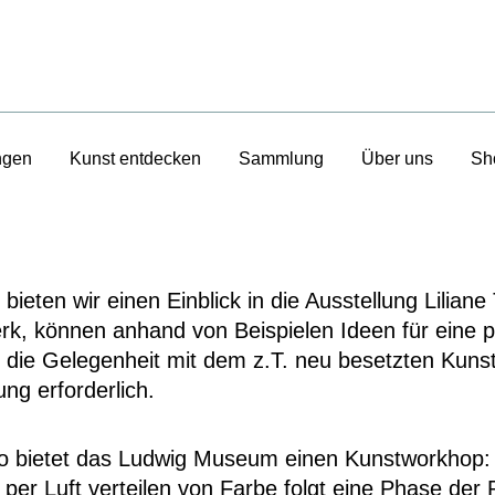
ngen
Kunst entdecken
Sammlung
Über uns
Sh
ieten wir einen Einblick in die Ausstellung Lilia
rk, können anhand von Beispielen Ideen für eine pr
die Gelegenheit mit dem z.T. neu besetzten Kuns
g erforderlich.
o
bietet das Ludwig Museum einen
Kunstworkhop
:
per Luft verteilen von Farbe folgt eine Phase der