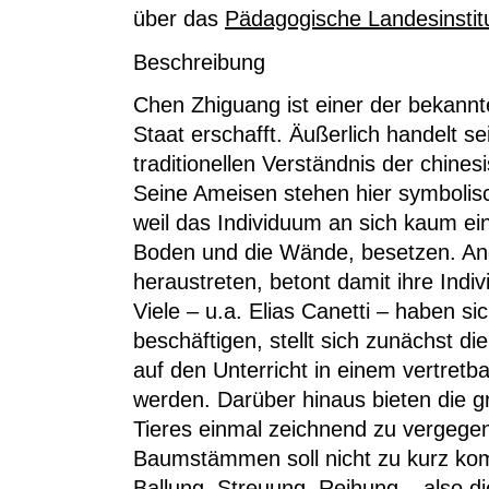
über das
Pädagogische Landesinstit
Beschreibung
Chen Zhiguang ist einer der bekannt
Staat erschafft. Äußerlich handelt s
traditionellen Verständnis der chines
Seine Ameisen stehen hier symbolisc
weil das Individuum an sich kaum ei
Boden und die Wände, besetzen. And
heraustreten, betont damit ihre Indiv
Viele – u.a. Elias Canetti – haben s
beschäftigen, stellt sich zunächst d
auf den Unterricht in einem vertretb
werden. Darüber hinaus bieten die g
Tieres einmal zeichnend zu vergegen
Baumstämmen soll nicht zu kurz k
Ballung, Streuung, Reihung – also d