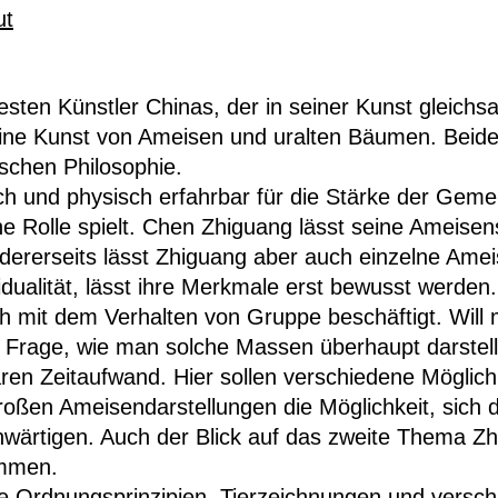
ut
esten Künstler Chinas, der in seiner Kunst gleichs
eine Kunst von Ameisen und uralten Bäumen. Beides 
ischen Philosophie.
h und physisch erfahrbar für die Stärke der Gemei
ne Rolle spielt. Chen Zhiguang lässt seine Ameis
ererseits lässt Zhiguang aber auch einzelne Ame
idualität, lässt ihre Merkmale erst bewusst werden.
ich mit dem Verhalten von Gruppe beschäftigt. Will 
ie Frage, wie man solche Massen überhaupt darstel
aren Zeitaufwand. Hier sollen verschiedene Möglich
roßen Ameisendarstellungen die Möglichkeit, sich d
wärtigen. Auch der Blick auf das zweite Thema Zh
ommen.
ie Ordnungsprinzipien, Tierzeichnungen und versch