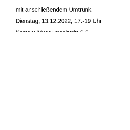
mit anschließendem Umtrunk.
Dienstag, 13.12.2022, 17.-19 Uhr
Kosten: Museumseintritt 6 €,
ermäßigt 4 €.
Anmeldung bis Sonntag, den
11.12.2022 um 17 Uhr per Email an:
kasse.ludwig-
museum@stadt.koblenz.de oder
telefonisch zu den Öffnungszeiten
unter 0261/129 2406 .