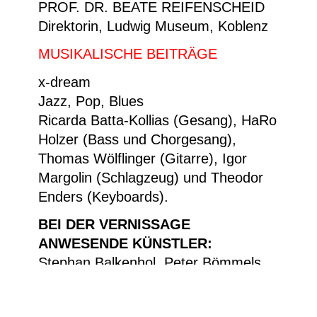
PROF. DR. BEATE REIFENSCHEID
Direktorin, Ludwig Museum, Koblenz
MUSIKALISCHE BEITRÄGE
x-dream
Jazz, Pop, Blues
Ricarda Batta-Kollias (Gesang), HaRo
Holzer (Bass und Chorgesang),
Thomas Wölflinger (Gitarre), Igor
Margolin (Schlagzeug) und Theodor
Enders (Keyboards).
BEI DER VERNISSAGE
ANWESENDE KÜNSTLER:
Stephan Balkenhol, Peter Bömmels,
Pia Fries, Susan Hefuna, Markus
Lüpertz, Klaus Rinke, Leunora Salihu,