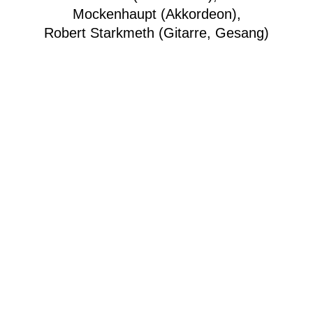
Mockenhaupt (Akkordeon),
Robert Starkmeth (Gitarre, Gesang)
Abbildungen: Boris Lurie, Love Series: Bound
on Red, 1963, Boris Lurie Art Foundation Wolf
Vostell, Endogene Depression (Version Los
Angeles), 1980. The Wolf Vostell Estate. © VG
Bild-Kunst, Bonn 2022
Besucherinfos
Newsletter
Kontakt
Impressum
Datenschutzerklärung