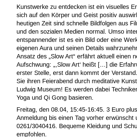
Kunstwerke zu entdecken ist ein visuelles Er
sich auf den Körper und Geist positiv auswir
heutigen Zeit sind schnelle Bildfolgen aus F
und den sozialen Medien normal. Umso inte
entspannender ist es ein Bild oder eine Wer
eigenen Aura und seinen Details wahrzuneh
Ansatz des „Slow Art“ erfährt aktuell einen 
Aufschwung: „,Slow Art‘ heißt […] die Erfah
erster Stelle, erst dann kommt der Verstand
Sie ihren Feierabend durch meditative Kuns
Ludwig Museum! Es werden dabei Techniken 
Yoga und Qi Gong basieren.
Freitag, den 08.04, 15:45-16:45. 3 Euro plus 
Anmeldung bis einen Tag vorher erwünscht 
0261/3040416. Bequeme Kleidung und Sch
empfohlen.