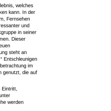
lebnis, welches
ken kann. In der
ilm, Fernsehen
ressanter und
kgruppe in seiner
men. Dieser
neuen
rung steht an
.“ Entschleunigen
tbetrachtung im
genutzt, die auf
Eintritt,
unter
uhe werden