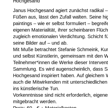
Hochgesand
Janus Hochgesand agiert zunächst radikal – t
Füßen aus, lässt den Zufall walten. Seine hig
paintings – wie er selbst formuliert – begreif
eigenen Materialität, ihrer scheinbaren Flüch
zugleich emotionalen Verdichtung. Schicht fü
seine Bilder auf – und ab.
Mit Muße betrachtet Stefanie Schmeink, Ku
und selbst Künstlerin, gemeinsam mit den 
Teilnehmer*innen die Werke dieser Intervent
Sammlung. Es wird augenscheinlich, dass
Hochgesand inspiriert haben. Auf gleichem
auch die Mitwirkenden mit unterschiedlichen 
ins künstlerische Tun.
Vorkenntnisse sind nicht erforderlich, eigen
mitgebracht werden.
Preis: 60 ,-€ + Materialkosten