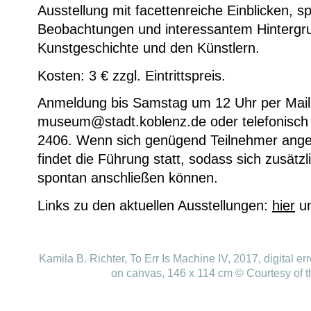
Ausstellung mit facettenreiche Einblicken, 
Beobachtungen und interessantem Hintergr
Kunstgeschichte und den Künstlern.
Kosten: 3 € zzgl. Eintrittspreis.
Anmeldung bis Samstag um 12 Uhr per Mail 
museum@stadt.koblenz.de oder telefonisch
2406. Wenn sich genügend Teilnehmer ang
findet die Führung statt, sodass sich zusätz
spontan anschließen können.
Links zu den aktuellen Ausstellungen:
hier
u
Kamila B. Richter, To Err Is Machine IV, 2017, digital erro
on canvas, 146 x 114 cm © Courtesy of th