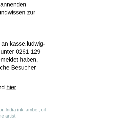
spannenden
undwissen zur
an kasse.ludwig-
 unter 0261 129
emeldet haben,
liche Besucher
nd
hier
.
r, India ink, amber, oil
e artist