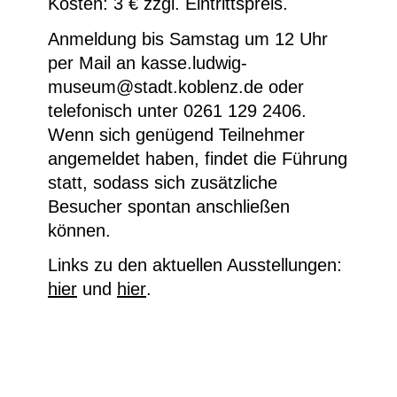
Kosten: 3 € zzgl. Eintrittspreis.
Anmeldung bis Samstag um 12 Uhr
per Mail an kasse.ludwig-
museum@stadt.koblenz.de oder
telefonisch unter 0261 129 2406.
Wenn sich genügend Teilnehmer
angemeldet haben, findet die Führung
statt, sodass sich zusätzliche
Besucher spontan anschließen
können.
Links zu den aktuellen Ausstellungen:
hier
und
hier
.
Kamila B. Richter, To Err Is Machine IV, 2017,
digital error, India ink, amber, oil on canvas, 146
x 114 cm © Courtesy of the artist