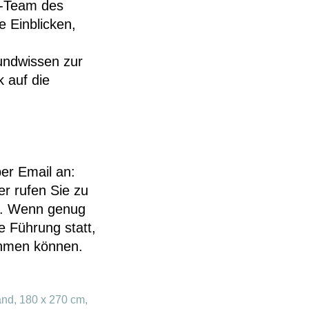
kt-Team des
e Einblicken,
undwissen zur
 auf die
er Email an:
r rufen Sie zu
n. Wenn genug
e Führung statt,
ehmen können.
and, 180 x 270 cm,