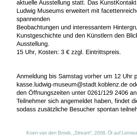
aktuelle Ausstellung statt. Das KunstKonta
Ludwig Museums erweitert mit facettenreich
spannenden
Beobachtungen und interessantem Hintergr
Kunstgeschichte und den Künstlern den Blick
Ausstellung.
15 Uhr, Kosten: 3 € zzgl. Eintrittspreis.
Anmeldung bis Samstag vorher um 12 Uhr p
kasse.ludwig-museum@stadt.koblenz.de ode
den Öffnungszeiten unter 0261/129 2406 a
Teilnehmer sich angemeldet haben, findet di
sodass zusätzliche Besucher spontan teiln
Koen van den Broek, „Stream“, 2008, Öl auf Leinw