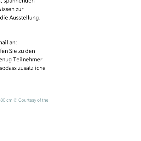
n, spannenden
issen zur
die Ausstellung.
ail an:
en Sie zu den
genug Teilnehmer
 sodass zusätzliche
 80 cm © Courtesy of the