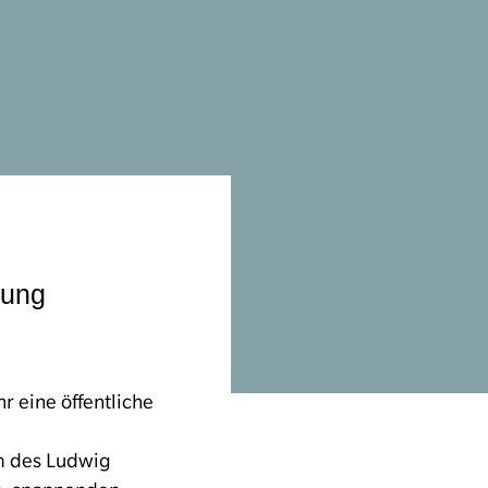
rung
r eine öffentliche
am des Ludwig