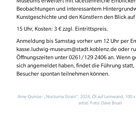
Museums erweitert mit facettenreiche Einblicke
Beobachtungen und interessantem Hintergrundw
Kunstgeschichte und den Künstlern den Blick auf 
15 Uhr, Kosten: 3 € zzgl. Eintrittspreis.
Anmeldung bis Samstag vorher um 12 Uhr per Em
kasse.ludwig-museum@stadt.koblenz.de oder ruf
Öffnungszeiten unter 0261/129 2406 an. Wenn 
sich angemeldet haben, findet die Führung statt,
Besucher spontan teilnehmen können.
Arne Quinze: „Nocturna Strain“, 2024, Öl auf Leinwand, 100 x
artist. Foto: Dave Bruel