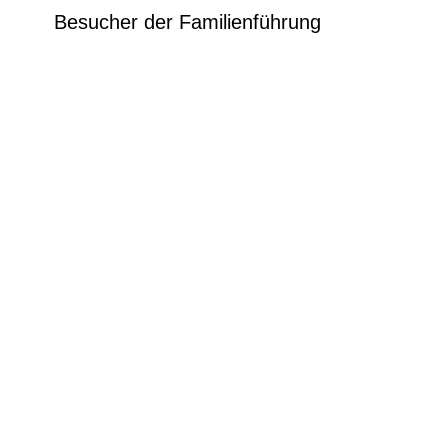
Besucher der Familienführung
"Mauslandung in Koblenz" haben die
möglichkeit im Anschluss zur Führung
hinzu zu stroßen.
Kosten öffentliche Führung: 3,00€
zzgl. Eintrittspreis. Keine Anmeldung
erforderlich.
Bitte beachten Sie die aktuellen
Hygienevorschriften im Museum.
Slow Life, Ausstellungslogo © Museum Ludwig
Budapest