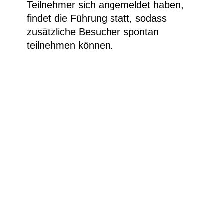
Teilnehmer sich angemeldet haben,
findet die Führung statt, sodass
zusätzliche Besucher spontan
teilnehmen können.
Mischtechnik mit Öl und Sand auf Leinwand,
89,1 × 115,2 cm © VG Bild-Kunst Bonn 2023 ©
Colección Fundación Juan March, Museo de
Arte Abstracto Español, Cuenca. Foto: Santiago
Torralba
Besucherinfos
Newsletter
Kontakt