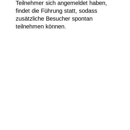
Teilnehmer sich angemeldet haben,
findet die Führung statt, sodass
zusätzliche Besucher spontan
teilnehmen können.
José Guerrero, Rojo sombrío (Düsteres Rot),
1964, Öl auf Leinwand, 126 × 114,5 cm ©
Colección Fundación Juan March, Museo de
Arte Abstracto Español, Cuenca. Foto: Santiago
Torralba
Besucherinfos
Newsletter
Kontakt