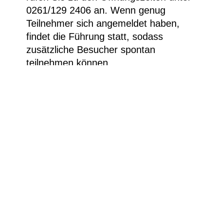
0261/129 2406 an. Wenn genug
Teilnehmer sich angemeldet haben,
findet die Führung statt, sodass
zusätzliche Besucher spontan
teilnehmen können.
Mischtechnik mit Öl und Sand auf Leinwand,
89,1 × 115,2 cm © VG Bild-Kunst Bonn 2023 ©
Colección Fundación Juan March, Museo de
Arte Abstracto Español, Cuenca. Foto: Santiago
Torralba
Besucherinfos
Newsletter
Kontakt