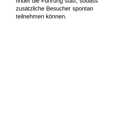
findet die Führung statt, sodass
zusätzliche Besucher spontan
teilnehmen können.
CHEN ZHIGUANG Magischer Raum, Ameisen-
Installation, ca. 700 Ameisen aus
verschiedenen Metallen. Ausstellungsansicht
Ludwig Museum Koblenz 2022 © Chen
Zhiguang. Foto: Rebekka Welker
Besucherinfos
Newsletter
Kontakt
Impressum
Datenschutzerklärung