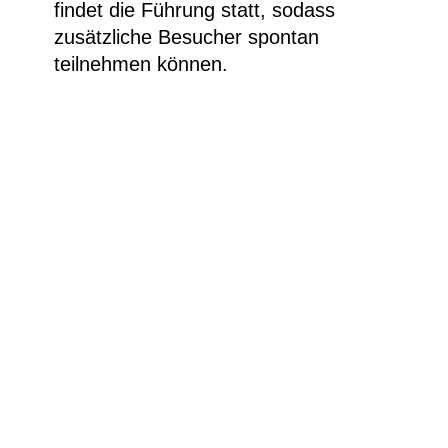
findet die Führung statt, sodass
zusätzliche Besucher spontan
teilnehmen können.
Weitere Informationen
Boris Lurie, “Hard Writings: LOAD”, 1972,
Papiercollage und Farbe auf Papier,
aufgezogen auf Leinwand. © Boris Lurie Art
Foundation.
Besucherinfos
Newsletter
Kontakt
Impressum
Datenschutzerklärung