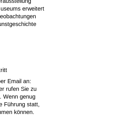
erausstellung
Museums erweitert
 Beobachtungen
unstgeschichte
itt
er Email an:
r rufen Sie zu
n. Wenn genug
e Führung statt,
ehmen können.