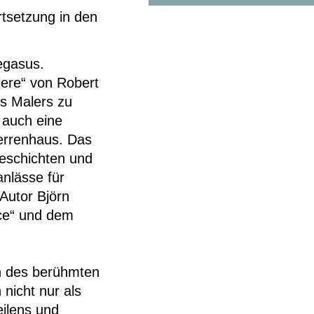
rtsetzung in den
egasus.
ere“ von Robert
s Malers zu
r auch eine
errenhaus. Das
eschichten und
nlässe für
Autor Björn
ice“ und dem
n des berühmten
nicht nur als
ilens und