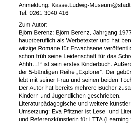
Anmeldung: Kasse.Ludwig-Museum@stadt.
Tel. 0261 3040 416
Zum Autor:
Björn Berenz: Björn Berenz, Jahrgang 1977,
hauptberuflich als Werbetexter und hat ber
witzige Romane für Erwachsene veröffentli
schon früh seine Leidenschaft für das Schr
Ahhh…!“ ist sein erstes Kinderbuch. Außerd
der 5-bändigen Reihe „Explorer“. Der gebü
lebt mit seiner Frau und seinen beiden Töcht
Der Autor hat bereits mehrere Bücher zu
Kindern und Jugendlichen geschrieben.
Literaturpädagogische und weitere künstler
Umsetzung: Eva Pfitzner ist Lese- und Lit
und Referenzkünstlerin für LTTA (Learning 
in RLP. Sie wird die tänzerischen, bildneri