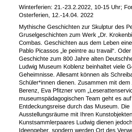
Winterferien
:
21.-23.2.2022, 10-15 Uhr; Fo
Osterferien, 12.-14.04. 2022
Mythische Geschichten zur Skulptur des P
Gruselgeschichten zum Werk „Dr. Krokenbi
Combas. Geschichten aus dem Leben eine
Pablo Picassos „le peintre au travail“. Ode
Geschichte zum 800 Jahre alten Deutschh
Ludwig Museum Koblenz beinhaltet viele G
Geheimnisse. Allesamt können als Schreiba
Schüler*innen dienen. Zusammen mit dem 
Berenz, Eva Pfitzner vom „Leserattenserv
museumspädagogischen Team geht es auf
Entdeckungsreise durch das Museum. Die
Ausstellungsräume mit Ihren Kunstobjekte
Kunstsammlerpaares Ludwig dienen jedoch 
Ideengeber, sondern werden Ort des Verwe