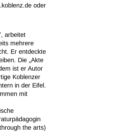
koblenz.de oder
 arbeitet
eits mehrere
cht. Er entdeckte
eiben. Die „Akte
em ist er Autor
rtige Koblenzer
ern in der Eifel.
sammen mit
ische
eraturpädagogin
through the arts)
schen und