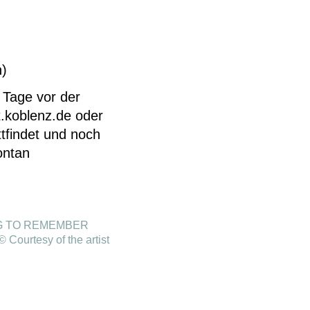
n)
 Tage vor der
.koblenz.de oder
tfindet und noch
ontan
ING TO REMEMBER
ourtesy of the artist