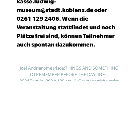
kasse.ludwig-
museum@stadt.koblenz.de oder
0261 129 2406. Wenn die
Veranstaltung stattfindet und noch
Plätze frei sind, können Teilnehmer
auch spontan dazukommen.
Joël Andrianomearisoa:THINGS AND SOMETHING
TO REMEMBER BEFORE THE DAYLIGHT,
2024,Textile, 260 x 180 cm, © Courtesy of the artist
and Almine Rech Gallery
Besucherinfos
Newsletter
Kontakt