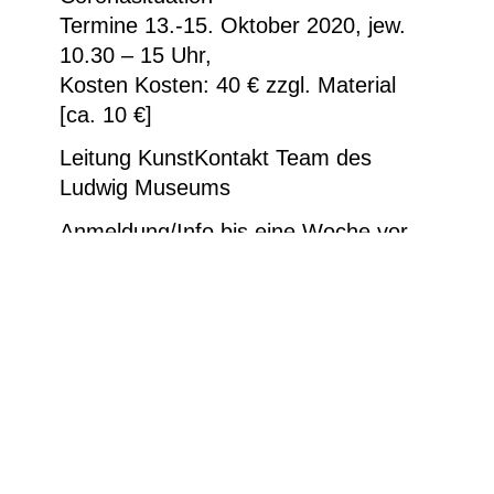
Termine 13.-15. Oktober 2020, jew.
10.30 – 15 Uhr,
Kosten Kosten: 40 € zzgl. Material
[ca. 10 €]
Leitung KunstKontakt Team des
Ludwig Museums
Anmeldung/Info bis eine Woche vor
Kursbeginn
telefonisch unter 0261 / 30 40 416
(Kasse Museum) oder per Mail an:
info@ludwigmuseum.org
Bitte mitbringen
Für die Pause etwas zu Trinken und
einen Imbiss; Fotoapparat/Fotohandy
mit PC-Verbindungskabel (wenn