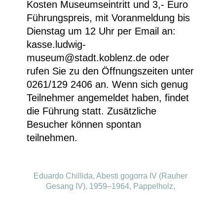
Kosten Museumseintritt und 3,- Euro
Führungspreis, mit Voranmeldung bis
Dienstag um 12 Uhr per Email an:
kasse.ludwig-
museum@stadt.koblenz.de oder
rufen Sie zu den Öffnungszeiten unter
0261/129 2406 an. Wenn sich genug
Teilnehmer angemeldet haben, findet
die Führung statt. Zusätzliche
Besucher können spontan
teilnehmen.
Eduardo Chillida, Abesti gogorra IV (Rauher
Gesang IV), 1959–1964, Pappelholz,
verbunden 98 × 135 × 119 cm © VG Bild-Kunst
Bonn 2023 © Colección Fundación Juan
March, Museo de Arte Abstracto Español,