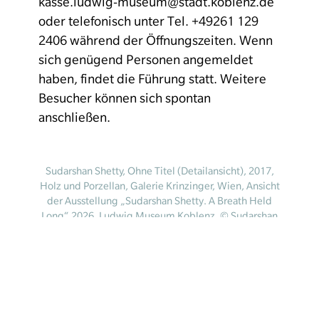
kasse.ludwig-museum@stadt.koblenz.de
oder telefonisch unter Tel. +49261 129
2406 während der Öffnungszeiten. Wenn
sich genügend Personen angemeldet
haben, findet die Führung statt. Weitere
Besucher können sich spontan
anschließen.
Sudarshan Shetty, Ohne Titel (Detailansicht), 2017,
Holz und Porzellan, Galerie Krinzinger, Wien, Ansicht
der Ausstellung „Sudarshan Shetty. A Breath Held
Long“ 2026, Ludwig Museum Koblenz, © Sudarshan
Shetty / Courtesy of the artist. Foto: Ludwig Museum
Koblenz 2026