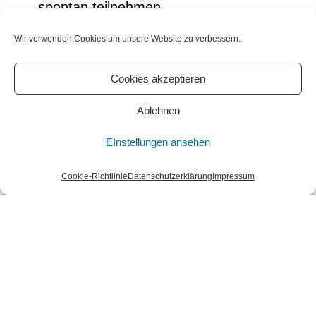
spontan teilnehmen.
Wir verwenden Cookies um unsere Website zu verbessern.
Cookies akzeptieren
Ablehnen
EInstellungen ansehen
Cookie-Richtlinie
Datenschutzerklärung
Impressum
Erwin Wortelkamp: „ohne Titel“, 2021,
Arbeit auf Papier, Papier, Leinöl,
Pigmente, geritzt. 25,5 x 33 cm, Werk_P-
2023-060 © Erwin Wortelkamp