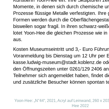
Künstlerin Yoon-Hee ein: Ihre Skulpturen ze
Momente, in denen sich durch chemische un
Prozesse flüssige Metalle verfestigten. Ihr
Formen werden durch die Oberflächengestal
bisweilen sogar fragil. In ihren schwarz-we
lotet Yoon-Hee die gleichen Prozesse wie in
aus.
Kosten Museumseintritt und 3,- Euro Führun
Voranmeldung bis Dienstag um 12 Uhr per E
kasse.ludwig-museum@stadt.koblenz.de ode
den Öffnungszeiten unter 0261/129 2406 a
Teilnehmer sich angemeldet haben, findet di
und zusätzliche Besucher können spontan t
Yoon-Hee: „N°44“, 2021, Acryl auf Leinwand, 260 x 203
Hee 2022