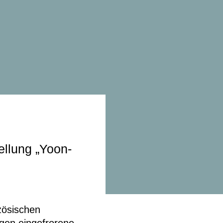
ellung „Yoon-
zösischen