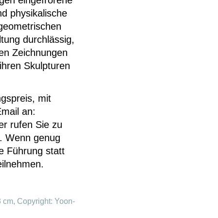
igen eingefrorene
d physikalische
e geometrischen
tung durchlässig,
ißen Zeichnungen
 ihren Skulpturen
gspreis, mit
mail an:
r rufen Sie zu
n. Wenn genug
e Führung statt
eilnehmen.
 cm, Copyright: Yoon-