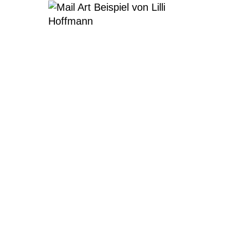
Mail Art Beispiel von Lilli Hoffmann
KunstStattShoopen Logo2021
Besucherinfos
Newsletter
Kontakt
Impressum
Datenschutzerklärung