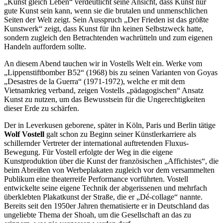
„Kunst gleich Leben“ verdeutlicht seine Ansicht, dass Kunst nur
gute Kunst sein kann, wenn sie die brutalen und unmenschlichen
Seiten der Welt zeigt. Sein Ausspruch „Der Frieden ist das größte
Kunstwerk“ zeigt, dass Kunst für ihn keinen Selbstzweck hatte,
sondern zugleich den Betrachtenden wachrütteln und zum eigenen
Handeln auffordern sollte.
An diesem Abend tauchen wir in Vostells Welt ein. Werke vom
„Lippenstiftbomber B52“ (1968) bis zu seinen Varianten von Goyas
„Desastres de la Guerra“ (1971-1972), welche er mit dem
Vietnamkrieg verband, zeigen Vostells „pädagogischen“ Ansatz
Kunst zu nutzen, um das Bewusstsein für die Ungerechtigkeiten
dieser Erde zu schärfen.
Der in Leverkusen geborene, später in Köln, Paris und Berlin tätige
Wolf Vostell
galt schon zu Beginn seiner Künstlerkarriere als
schillernder Vertreter der international auftretenden Fluxus-
Bewegung. Für Vostell erfolgte der Weg in die eigene
Kunstproduktion über die Kunst der französischen „Affichistes“, die
beim Abreißen von Werbeplakaten zugleich vor dem versammelten
Publikum eine theaterreife Performance vorführten. Vostell
entwickelte seine eigene Technik der abgerissenen und mehrfach
überklebten Plakatkunst der Straße, die er „Dé-collage“ nannte.
Bereits seit den 1950er Jahren thematisierte er in Deutschland das
ungeliebte Thema der Shoah, um die Gesellschaft an das zu