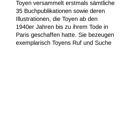
Toyen versammelt erstmals sämtliche
35 Buchpublikationen sowie deren
Illustrationen, die Toyen ab den
1940er Jahren bis zu ihrem Tode in
Paris geschaffen hatte. Sie bezeugen
exemplarisch Toyens Ruf und Suche
nach Freiheit, politischer, sexueller
und künstlerischer Identität und den
Versuch, gesellschaftlich vorgegebene
Grenzen zu überwinden.
Es gibt zum inhaltlichen Programm
kulinarische Überraschungen von
Gottschalk Catering und Riesling-
Wein vom Weingut Matthias Müller.
Kosten inkl. Apéro und Stuzzichini:
19,- Euro. Weil die Teilnehmerzahl