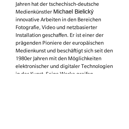
Jahren hat der tschechisch-deutsche
Michael Bielický
Medienkünstler
innovative Arbeiten in den Bereichen
Fotografie, Video und netzbasierter
Installation geschaffen. Er ist einer der
prägenden Pioniere der europäischen
Medienkunst und beschäftigt sich seit den
1980er Jahren mit den Möglichkeiten
elektronischer und digitaler Technologien
in der Kunst. Seine Werke greifen
zugleich weit in die Mediengeschichte
zurück – bis hin zu den Praktiken
mittelalterlicher Kabbalisten. Sie sind
zugleich Sprachcodes, die versteckte
Botschaften enthalten und können sowohl
intuitiv als auch konkret entziffert werden.
In seinem vielschichtigen Werk setzt