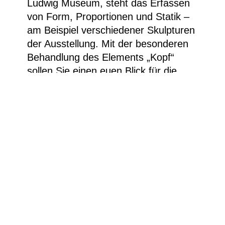
Ludwig Museum, steht das Erfassen
von Form, Proportionen und Statik –
am Beispiel verschiedener Skulpturen
der Ausstellung. Mit der besonderen
Behandlung des Elements „Kopf“
sollen Sie einen euen Blick für die
wichtigsten Vorgänge in der
Entstehung künstlerischen Schaffens
entwickeln und Ihren individuellen
Weg im Arbeitsprozess finden.
Kosten: Museumseintritt. Es sind
noch Plätze frei. Für Anfänger wie
Fortgeschrittene.
Anmeldung unter: kasse.ludwig-
museum@stadt.koblenz.de oder
rufen Sie zu den Öffnungszeiten unter