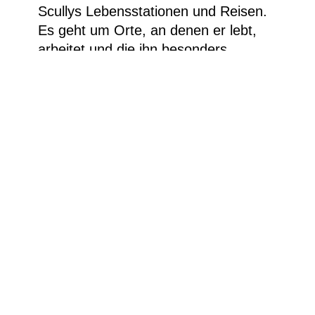
Scullys Lebensstationen und Reisen.
Es geht um Orte, an denen er lebt,
arbeitet und die ihn besonders
inspiriert haben.
Anmeldung bis Samstag vorher um
12 Uhr per Email an: kasse.ludwig-
museum@stadt.koblenz.de oder
rufen Sie zu den Öffnungszeiten unter
0261/129 2406 an. Bitte bringen Sie
Ihre Schulbescheinigung mit.
Sean Scully, „Eleuthera“, 2017, Öl und Ölpastell
auf Aluminium 85 x 75 in. (215,9 x 190,5 cm) ©
Sean Scully. Photo: courtesy of the artist