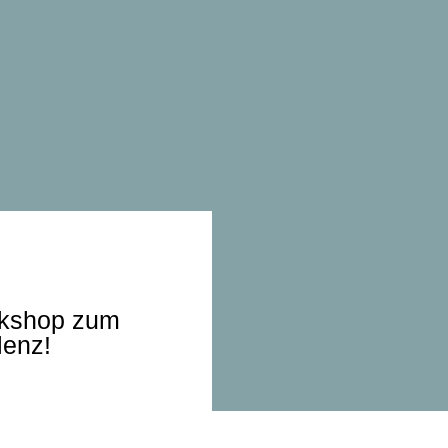
orkshop zum
lenz!