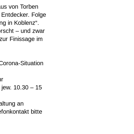
aus von Torben
d Entdecker. Folge
ng in Koblenz“.
orscht – und zwar
zur Finissage im
 Corona-Situation
hr
 jew. 10.30 – 15
altung an
fonkontakt bitte