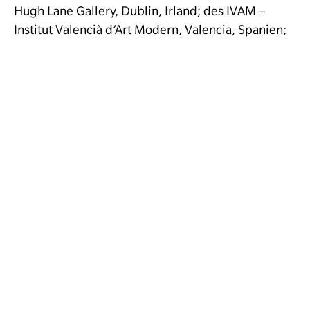
Hugh Lane Gallery, Dublin, Irland; des IVAM –
Institut Valencià d’Art Modern, Valencia, Spanien;
der K20 K21 Kunstsammlung Nordrhein-
Westfalen, Düsseldorf, Deutschland; des Kistefos
Museums, Jevnaker, Norwegen; des
Kunstmuseums Bern, Schweiz; der Staatlichen
Kunsthalle Karlsruhe, Deutschland; der Staatlichen
Graphischen Sammlung, München, Deutschland;
der Städtischen Galerie im Lenbachhaus,
München, Deutschland; und des Modern Art
Museum of Fort Worth, Texas, USA, sowie weiterer
Institutionen und Museen in den USA und
weltweit.
Für die Einzelausstellung
The Conundrum of the
Organically Angular
im Maison La Roche in Paris,
Frankreich (2025), einem von Le Corbusier
erbauten Haus, untersuchte Tomasko die